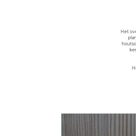
Het ove
pla
houtso
ke
H