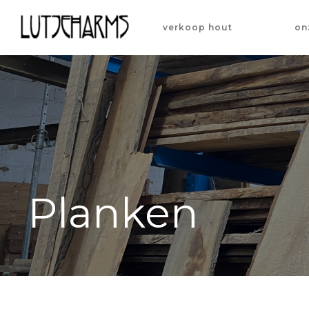
verkoop hout
on
Planken