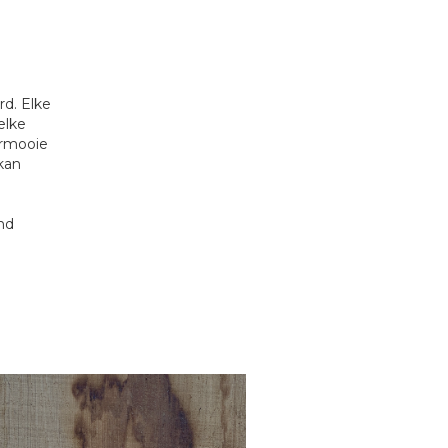
rd. Elke
elke
ermooie
kan
nd